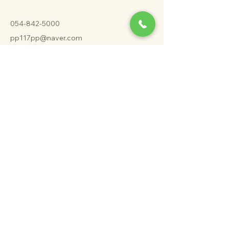
054-842-5000
pp117pp@naver.com
​경상북도 안동시 공단로
106
문의하기
이메일
*
Yes, subscribe me to your 
newsletter.
*
구독